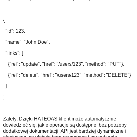
{
"id": 123,
"name": "John Doe",
"links": [
{"rel": "update", "href": "/users/123", "method": "PUT"},
{"rel": "delete", "href": "/users/123", "method": "DELETE"}
]
}
Zalety: Dzięki HATEOAS klient może automatycznie
dowiedzieć się, jakie operacje są dostępne, bez potrzeby
dodatkowej dokumentacji. API jest bardziej dynamiczne i