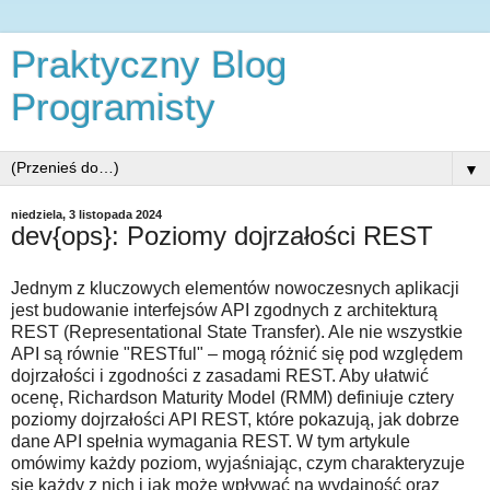
Praktyczny Blog
Programisty
▼
niedziela, 3 listopada 2024
dev{ops}: Poziomy dojrzałości REST
Jednym z kluczowych elementów nowoczesnych aplikacji
jest budowanie interfejsów API zgodnych z architekturą
REST (Representational State Transfer). Ale nie wszystkie
API są równie "RESTful" – mogą różnić się pod względem
dojrzałości i zgodności z zasadami REST. Aby ułatwić
ocenę, Richardson Maturity Model (RMM) definiuje cztery
poziomy dojrzałości API REST, które pokazują, jak dobrze
dane API spełnia wymagania REST. W tym artykule
omówimy każdy poziom, wyjaśniając, czym charakteryzuje
się każdy z nich i jak może wpływać na wydajność oraz